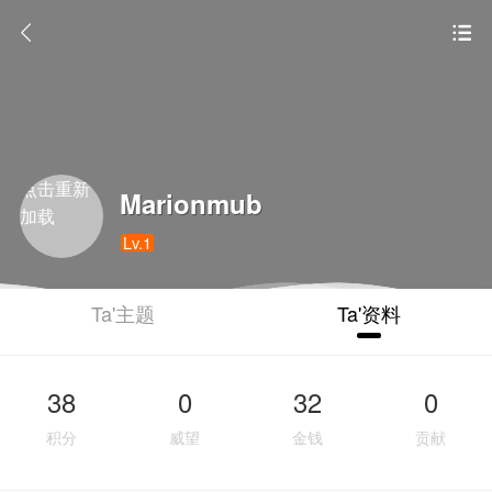
点击重新
Marionmub
加载
Lv.1
Ta'主题
Ta'资料
38
0
32
0
积分
威望
金钱
贡献