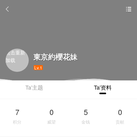
点击重新
東京約櫻花妹
加载
Lv.1
Ta'主题
Ta'资料
7
0
5
0
积分
威望
金钱
贡献