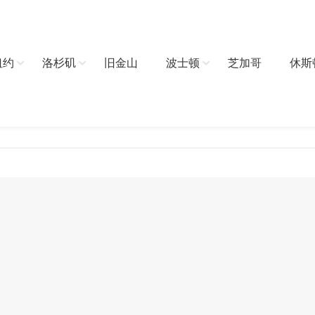
纽约
洛杉矶
旧金山
波士顿
芝加哥
休斯
请先登录后才能继续浏览