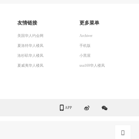
友情链接
更多菜单
美国华人约会网
Archiver
夏洛特华人楼凤
手机版
洛杉矶华人楼凤
小黑屋
夏威夷华人楼凤
usa169华人楼凤
APP