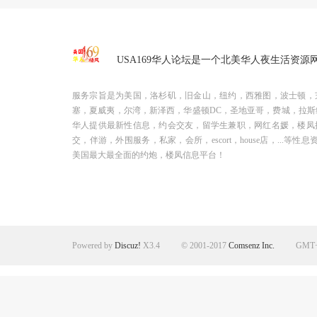
USA169华人论坛是一个北美华人夜生活资源
服务宗旨是为美国，洛杉矶，旧金山，纽约，西雅图，波士顿，
塞，夏威夷，尔湾，新泽西，华盛顿DC，圣地亚哥，费城，拉斯
华人提供最新性信息，约会交友，留学生兼职，网红名媛，楼凤
交，伴游，外围服务，私家，会所，escort，house店，...等性息
美国最大最全面的约炮，楼凤信息平台！
Powered by
Discuz!
X3.4
© 2001-2017
Comsenz Inc.
GMT+8