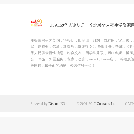
USA169华人论坛是一个北美华人夜生活资源
服务宗旨是为美国，洛杉矶，旧金山，纽约，西雅图，波士顿，
塞，夏威夷，尔湾，新泽西，华盛顿DC，圣地亚哥，费城，拉斯
华人提供最新性信息，约会交友，留学生兼职，网红名媛，楼凤
交，伴游，外围服务，私家，会所，escort，house店，...等性息
美国最大最全面的约炮，楼凤信息平台！
Powered by
Discuz!
X3.4
© 2001-2017
Comsenz Inc.
GMT+8