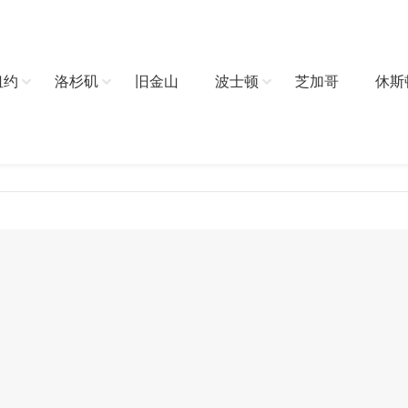
纽约
洛杉矶
旧金山
波士顿
芝加哥
休斯
请先登录后才能继续浏览