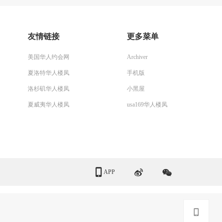
友情链接
更多菜单
美国华人约会网
Archiver
夏洛特华人楼凤
手机版
洛杉矶华人楼凤
小黑屋
夏威夷华人楼凤
usa169华人楼凤
APP