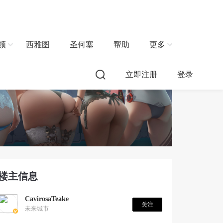
顿
西雅图
圣何塞
帮助
更多
立即注册
登录
楼主信息
CavirosaTeake
关注
未来城市