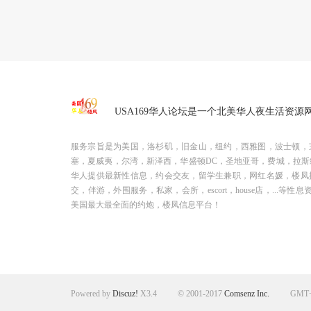
USA169华人论坛是一个北美华人夜生活资源
服务宗旨是为美国，洛杉矶，旧金山，纽约，西雅图，波士顿，
塞，夏威夷，尔湾，新泽西，华盛顿DC，圣地亚哥，费城，拉斯
华人提供最新性信息，约会交友，留学生兼职，网红名媛，楼凤
交，伴游，外围服务，私家，会所，escort，house店，...等性息
美国最大最全面的约炮，楼凤信息平台！
Powered by
Discuz!
X3.4
© 2001-2017
Comsenz Inc.
GMT+8