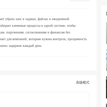
ет убрать хаос в задачах, файлах и ежедневной
бирает ключевые процессы в одной системе, чтобы
кам, поручениям, согласованиям и финансам без
ант для компаний, которым нужны контроль, прозрачность
ишних задержек каждый день.
高级模式