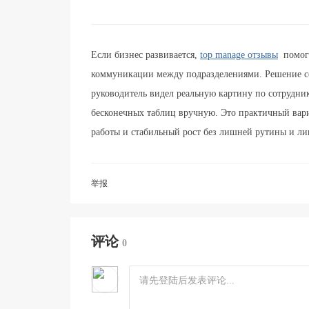
Если бизнес развивается,
top manage отзывы
помога
коммуникации между подразделениями. Решение со
руководитель видел реальную картину по сотрудни
бесконечных таблиц вручную. Это практичный вари
работы и стабильный рост без лишней рутины и л
举报
评论
0