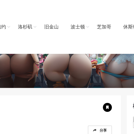
纽约
洛杉矶
旧金山
波士顿
芝加哥
休斯
分享