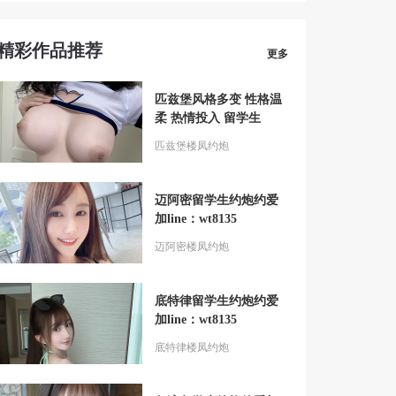
精彩作品推荐
更多
匹兹堡风格多变 性格温
柔 热情投入 留学生
匹兹堡楼凤约炮
迈阿密留学生约炮约爱
加line：wt8135
迈阿密楼凤约炮
底特律留学生约炮约爱
加line：wt8135
底特律楼凤约炮