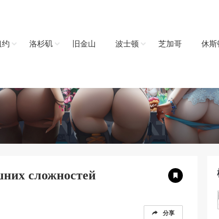
纽约
洛杉矶
旧金山
波士顿
芝加哥
休斯
шних сложностей
分享