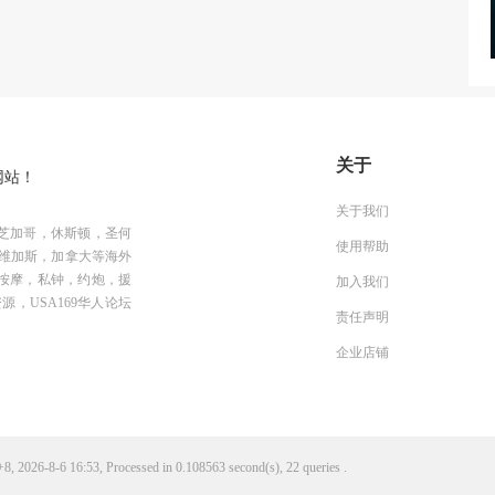
关于
网站！
关于我们
芝加哥，休斯顿，圣何
使用帮助
维加斯，加拿大等海外
按摩，私钟，约炮，援
加入我们
资源，USA169华人论坛
责任声明
企业店铺
, 2026-8-6 16:53, Processed in 0.108563 second(s), 22 queries .