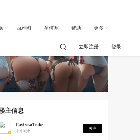
顿
西雅图
圣何塞
帮助
更多
立即注册
登录
楼主信息
CavirosaTeake
关注
未来城市