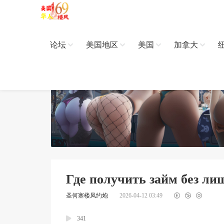
论坛
美国地区
美国
加拿大
Где получить займ без ли
圣何塞楼凤约炮
2026-04-12 03:49
341