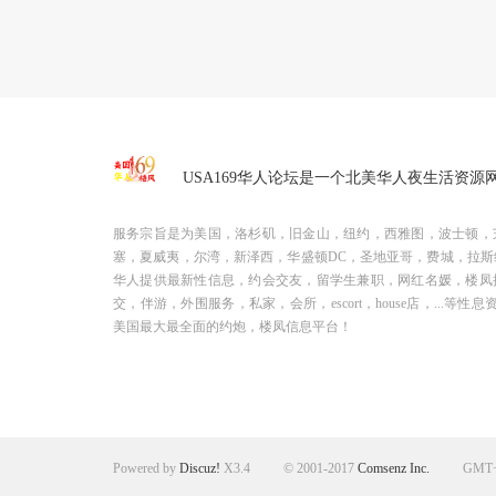
USA169华人论坛是一个北美华人夜生活资源
服务宗旨是为美国，洛杉矶，旧金山，纽约，西雅图，波士顿，
塞，夏威夷，尔湾，新泽西，华盛顿DC，圣地亚哥，费城，拉斯
华人提供最新性信息，约会交友，留学生兼职，网红名媛，楼凤
交，伴游，外围服务，私家，会所，escort，house店，...等性息
美国最大最全面的约炮，楼凤信息平台！
Powered by
Discuz!
X3.4
© 2001-2017
Comsenz Inc.
GMT+8