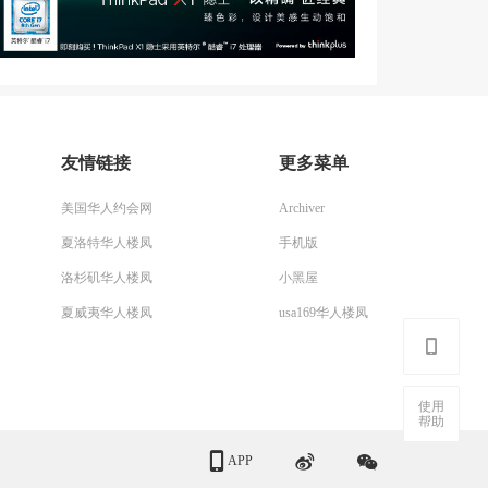
友情链接
更多菜单
美国华人约会网
Archiver
夏洛特华人楼凤
手机版
洛杉矶华人楼凤
小黑屋
夏威夷华人楼凤
usa169华人楼凤
使用
帮助
APP