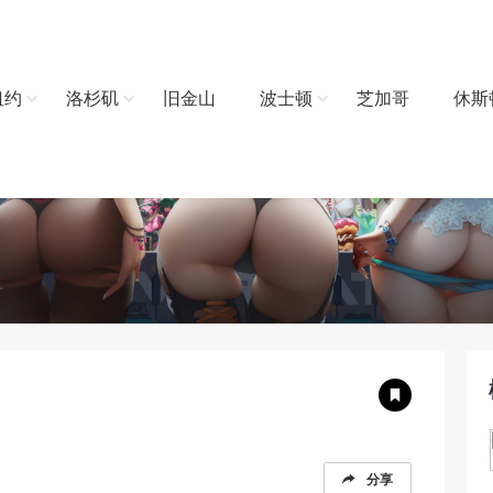
纽约
洛杉矶
旧金山
波士顿
芝加哥
休斯
分享