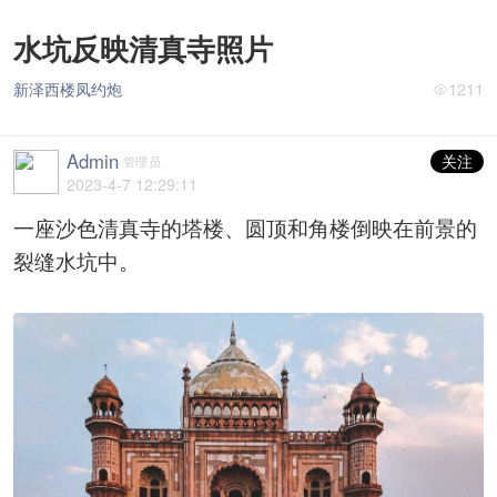
水坑反映清真寺照片
新泽西楼凤约炮
1211
Admin
关注
管理员
2023-4-7 12:29:11
一座沙色清真寺的塔楼、圆顶和角楼倒映在前景的
裂缝水坑中。